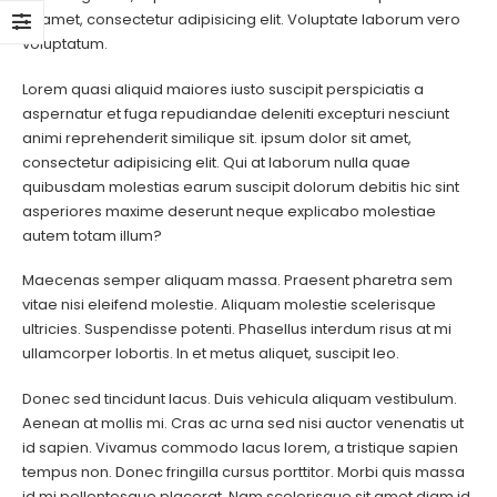
sit amet, consectetur adipisicing elit. Voluptate laborum vero
voluptatum.
Lorem quasi aliquid maiores iusto suscipit perspiciatis a
aspernatur et fuga repudiandae deleniti excepturi nesciunt
animi reprehenderit similique sit. ipsum dolor sit amet,
consectetur adipisicing elit. Qui at laborum nulla quae
quibusdam molestias earum suscipit dolorum debitis hic sint
asperiores maxime deserunt neque explicabo molestiae
autem totam illum?
Maecenas semper aliquam massa. Praesent pharetra sem
vitae nisi eleifend molestie. Aliquam molestie scelerisque
ultricies. Suspendisse potenti. Phasellus interdum risus at mi
ullamcorper lobortis. In et metus aliquet, suscipit leo.
Donec sed tincidunt lacus. Duis vehicula aliquam vestibulum.
Aenean at mollis mi. Cras ac urna sed nisi auctor venenatis ut
id sapien. Vivamus commodo lacus lorem, a tristique sapien
tempus non. Donec fringilla cursus porttitor. Morbi quis massa
id mi pellentesque placerat. Nam scelerisque sit amet diam id