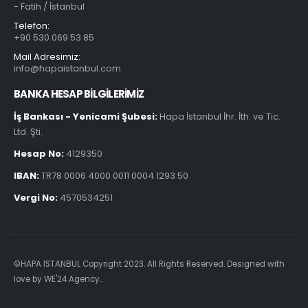
- Fatih / İstanbul
Telefon:
+90 530 069 53 85
Mail Adresimiz:
info@hapaistanbul.com
BANKA HESAP BİLGİLERİMİZ
İş Bankası - Yenicami Şubesi:
Hapa İstanbul İhr. İth. ve Tic.
Ltd. Şti.
Hesap No:
4129350
IBAN:
TR78 0006 4000 0011 0004 1293 50
Vergi No:
4570534251
©HAPA ISTANBUL Copyright 2023. All Rights Reserved. Designed with
love by
WE'24 Agency.
.