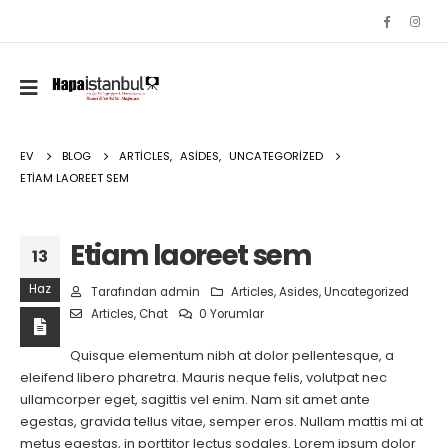
EV
BLOG
ARTICLES
,
ASIDES
,
UNCATEGORIZED
ETIAM LAOREET SEM
Etiam laoreet sem
13
Haz
Tarafından
admin
Articles
,
Asides
,
Uncategorized
Articles
,
Chat
0 Yorumlar
Quisque elementum nibh at dolor pellentesque, a
eleifend libero pharetra. Mauris neque felis, volutpat nec
ullamcorper eget, sagittis vel enim. Nam sit amet ante
egestas, gravida tellus vitae, semper eros. Nullam mattis mi at
metus egestas, in porttitor lectus sodales. Lorem ipsum dolor