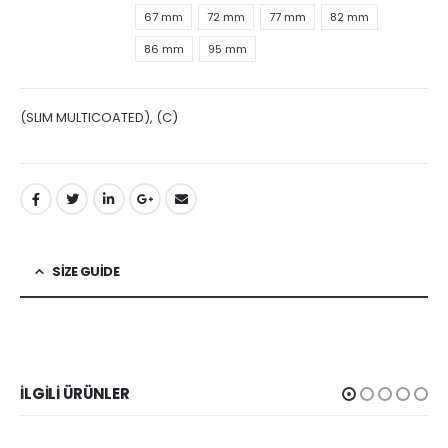
67 mm
72 mm
77 mm
82 mm
86 mm
95 mm
(SLIM MULTICOATED), (C)
SIZE GUIDE
İLGILI ÜRÜNLER