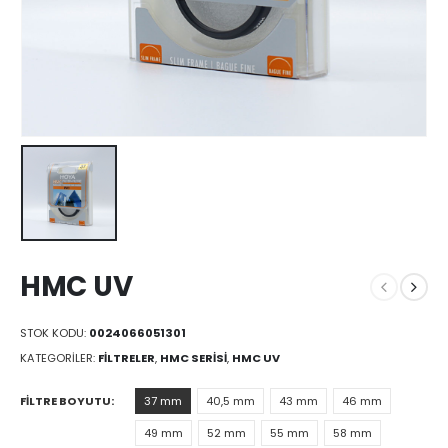
HMC UV
STOK KODU:
0024066051301
KATEGORILER:
FILTRELER
,
HMC SERISI
,
HMC UV
FILTRE BOYUTU
37 mm
40,5 mm
43 mm
46 mm
49 mm
52 mm
55 mm
58 mm