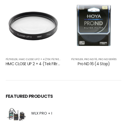
FILTRELER
,
HMC CLOSE UP 2 + 4 (TEK FILTRE)
,
HMC SERISI
FILTRELER
,
PRO ND 16
,
PRO ND SERIES
HMC CLOSE UP 2 + 4 (Tek Filtre)
Pro ND 16 (4 Stop)
FEATURED PRODUCTS
WLX PRO + I