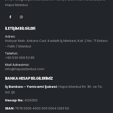
Hapa İstanbul
İLETIŞIM BILGILERI
Adres:
Hobyar Mah. Ankara Cad. Kastelli İş Merkezi, Kat: 2 No: 71 Sirkeci
- Fatih / İstanbul
Telefon:
+90 530 069 53 85
Mail Adresimiz:
info@hapaistanbul.com
BANKA HESAP BİLGİLERİMİZ
İş Bankası - Yenicami Şubesi:
Hapa İstanbul İhr. İth. ve Tic.
Ltd. Şti.
Hesap No:
4129350
IBAN:
TR78 0006 4000 0011 0004 1293 50