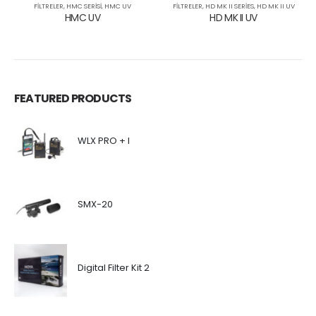
FILTRELER
,
HMC SERISI
,
HMC UV
FILTRELER
,
HD MK II SERIES
,
HD MK II UV
HMC UV
HD MK II UV
FEATURED PRODUCTS
WLX PRO + I
SMX-20
Digital Filter Kit 2