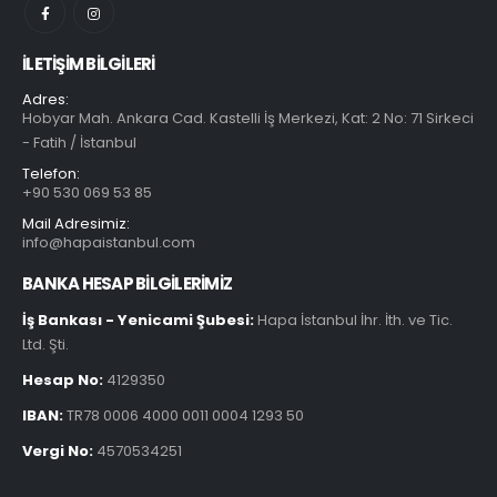
İLETIŞIM BILGILERI
Adres:
Hobyar Mah. Ankara Cad. Kastelli İş Merkezi, Kat: 2 No: 71 Sirkeci
- Fatih / İstanbul
Telefon:
+90 530 069 53 85
Mail Adresimiz:
info@hapaistanbul.com
BANKA HESAP BİLGİLERİMİZ
İş Bankası - Yenicami Şubesi:
Hapa İstanbul İhr. İth. ve Tic.
Ltd. Şti.
Hesap No:
4129350
IBAN:
TR78 0006 4000 0011 0004 1293 50
Vergi No:
4570534251