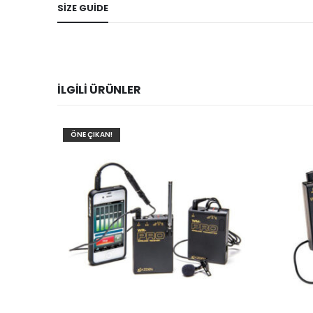
SIZE GUIDE
İLGILI ÜRÜNLER
ÖNE ÇIKAN!