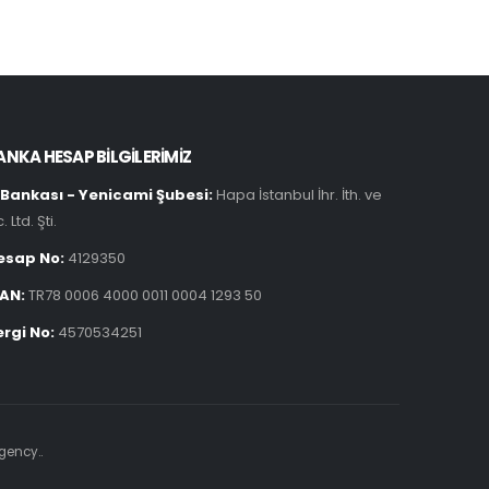
ANKA HESAP BİLGİLERİMİZ
ş Bankası - Yenicami Şubesi:
Hapa İstanbul İhr. İth. ve
c. Ltd. Şti.
esap No:
4129350
BAN:
TR78 0006 4000 0011 0004 1293 50
ergi No:
4570534251
gency.
.