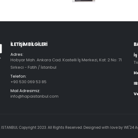
İLETIŞIM BILGILERI
B
Adres:
İ
Hobyar Mah. Ankara Cad. Kastelli İş Merkezi, Kat: 2 No: 71
Ti
Sirkeci - Fatih / İstanbul
H
Telefon:
+90 530 069 53 85
I
Mail Adresimiz:
V
info@hapaistanbul.com
ISTANBUL Copyright 2023. All Rights Reserved. Designed with love by
WE'24 A