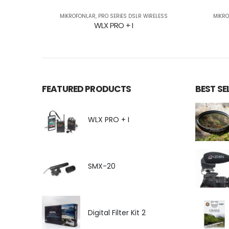
ES
MIKROFONLAR
,
PRO SERIES DSLR WIRELESS
MIKR
WLX PRO + I
FEATURED PRODUCTS
BEST S
WLX PRO + I
SMX-20
Digital Filter Kit 2