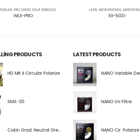
OFONLAR
,
PRO SERIES DSLR WIRELESS
LAPEL MICROPHONES
,
MIKROFON
WLX-PRO
EX-503 I
ELLING PRODUCTS
LATEST PRODUCTS
HD MK II Circular Polarize
SMX-30
NANO UV Filtre
Cokin Grad. Neutral Grey G1
NANO Cir. Polarize 