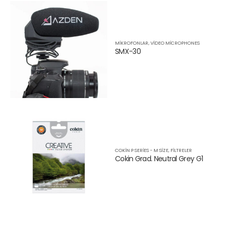
MIKROFONLAR
,
VIDEO MICROPHONES
SMX-30
COKIN P SERIES - M SIZE
,
FILTRELER
Cokin Grad. Neutral Grey G1