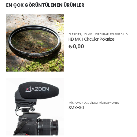
EN ÇOK GÖRÜNTÜLENEN ÜRÜNLER
FILTRELER
,
HD MK II CIRCULAR POLARIZE
,
HD MK II SERIES
HD MK II Circular Polarize
₺
0,00
MIKROFONLAR
,
VIDEO MICROPHONES
SMX-30