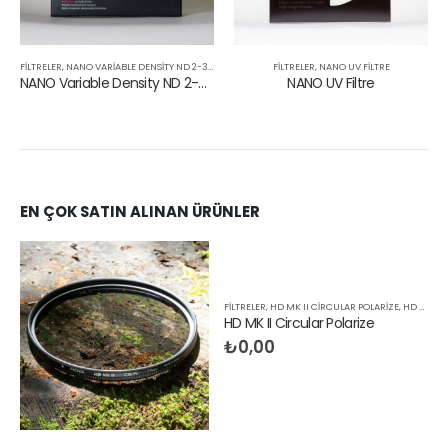
RIABLE DENSITY ND 2-32 FILTRE
FILTRELER
,
NANO UV FILTRE
FILTRELER
,
NANO CI
NANO Variable Density ND 2-32 Filtre
NANO UV Filtre
NANO Cir. Po
EN ÇOK SATIN ALINAN ÜRÜNLER
FILTRELER
,
HD MK II CIRCULAR POLARIZE
,
HD MK II SERIES
HD MK II Circular Polarize
₺
0,00