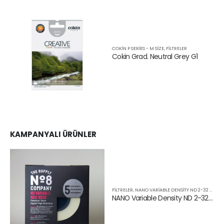
COKIN P SERIES - M SIZE
,
FILTRELER
Cokin Grad. Neutral Grey G1
KAMPANYALI ÜRÜNLER
FILTRELER
,
NANO VARIABLE DENSITY ND 2-32 FILTRE
NANO Variable Density ND 2-32 Filtre