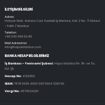
İLETIŞIM BILGILERI
Adres:
Hobyar Mah. Ankara Cad. Kastelli İş Merkezi, Kat: 2 No: 71 Sirkeci
- Fatih / İstanbul
Telefon:
+90 530 069 53 85
Mail Adresimiz:
info@hapaistanbul.com
BANKA HESAP BİLGİLERİMİZ
İş Bankası - Yenicami Şubesi:
Hapa İstanbul İhr. İth. ve Tic.
Ltd. Şti.
Hesap No:
4129350
IBAN:
TR78 0006 4000 0011 0004 1293 50
Vergi No:
4570534251